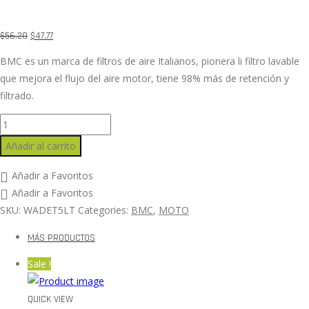
$
56.20
$
47.77
BMC es un marca de filtros de aire Italianos, pionera li filtro lavable
que mejora el flujo del aire motor, tiene 98% más de retención y
filtrado.
Añadir al carrito
Añadir a Favoritos
Añadir a Favoritos
SKU:
WADET5LT
Categories:
BMC
,
MOTO
MÁS PRODUCTOS
Sale !
QUICK VIEW